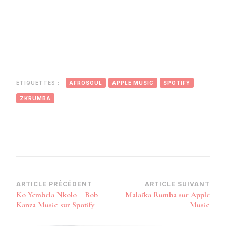
ÉTIQUETTES :
AFROSOUL
APPLE MUSIC
SPOTIFY
ZKRUMBA
Navigation
ARTICLE PRÉCÉDENT
ARTICLE SUIVANT
Ko Yembela Nkolo – Bob
Malaïka Rumba sur Apple
d’article
Kanza Music sur Spotify
Music