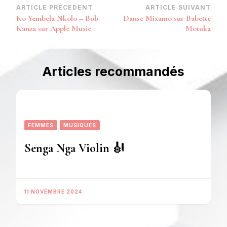
Navigation
ARTICLE PRÉCÉDENT
ARTICLE SUIVANT
Ko Yembela Nkolo – Bob
Danse Mixamo sur Babette
d’article
Kanza sur Apple Music
Motuka
Articles recommandés
FEMMES
MUSIQUES
Senga Nga Violin 🎻
11 NOVEMBRE 2024