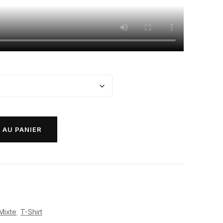
 AU PANIER
Mixte
,
T-Shirt