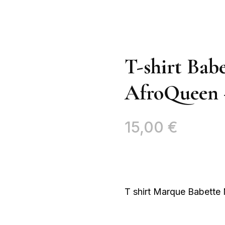
T-shirt Bab
AfroQueen 
15,00
€
T shirt Marque Babette