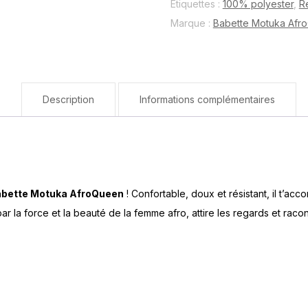
Étiquettes :
100% polyester
,
R
Sobre
Marque :
Babette Motuka Afr
Noir
Description
Informations complémentaires
bette Motuka AfroQueen
! Confortable, doux et résistant, il t’ac
 la force et la beauté de la femme afro, attire les regards et raconte