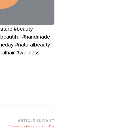
nature #beauty
#beautiful #handmade
heday #naturalbeauty
ralhair #wellness
ARTICLE SUIVANT
Femme Africaine de l’Est