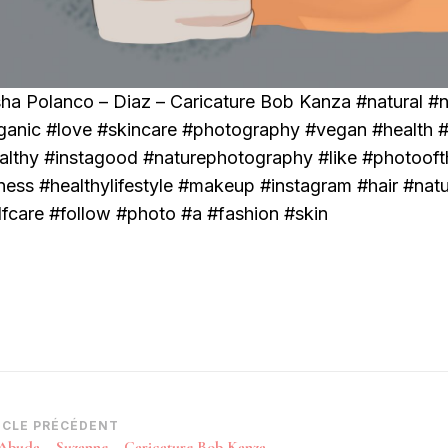
ha Polanco – Diaz – Caricature Bob Kanza #natural #
ganic #love #skincare #photography #vegan #health 
althy #instagood #naturephotography #like #photooft
tness #healthylifestyle #makeup #instagram #hair #natu
lfcare #follow #photo #a #fashion #skin
vigation
ICLE PRÉCÉDENT
Abuda – Suzanne – Caricature Bob Kanza