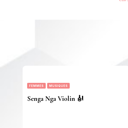
d’
FEMMES
MUSIQUES
Senga Nga Violin 🎻