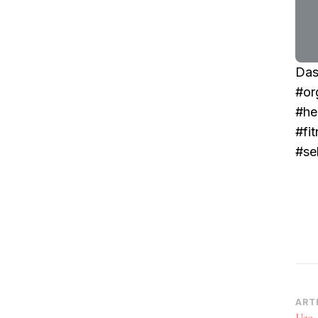
Das
#or
#he
#fi
#se
Na
ART
Uzo 