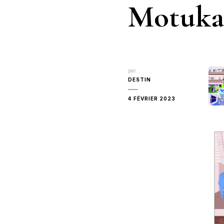
Motuka
par
DESTIN
4 FÉVRIER 2023