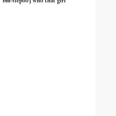
bm-s1ep003 who that girl