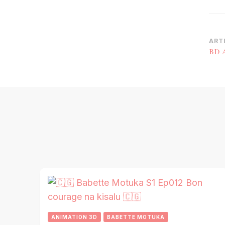
Na
ART
BD A
d’
ANIMATION 3D
BABETTE MOTUKA