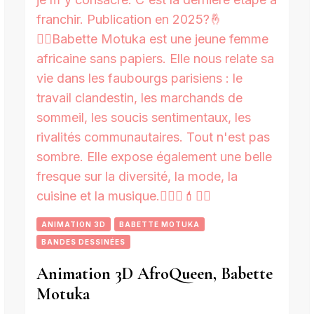
ANIMATION 3D
BABETTE MOTUKA
BANDES DESSINÉES
Animation 3D AfroQueen, Babette
Motuka