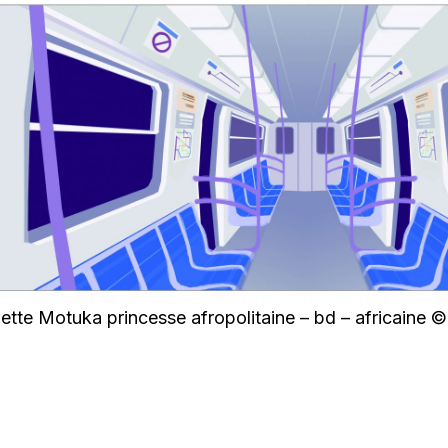
ette Motuka princesse afropolitaine – bd – africaine 