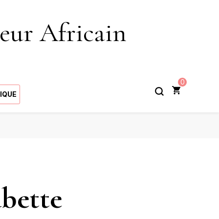
eur Africain
0
IQUE
abette