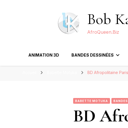
Bob Ka
AfroQueen.Biz
ANIMATION 3D
BANDES DESSINÉES
Accueil
Babette Motuka
BD Afropolitaine Pari
BABETTE MOTUKA
BANDES
BD Afro