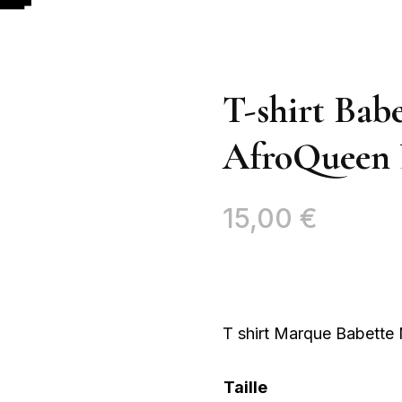
T-shirt Bab
AfroQueen 
15,00
€
T shirt Marque Babette
Taille