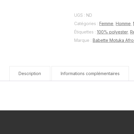
Babette
Motuka
UGS :
ND
AfroQueen
Catégories :
Femme
,
Homme
,
Logo
Étiquettes :
100% polyester
,
R
couleur
Marque :
Babette Motuka Afr
Blanc
👑
Description
Informations complémentaires