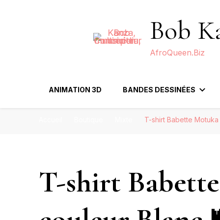
Bob Ka
AfroQueen.Biz
ANIMATION 3D
BANDES DESSINÉES
Accueil
Boutique
Mixte
T-shirt Babette Motuka
T-shirt Babet
couleur Blanc 