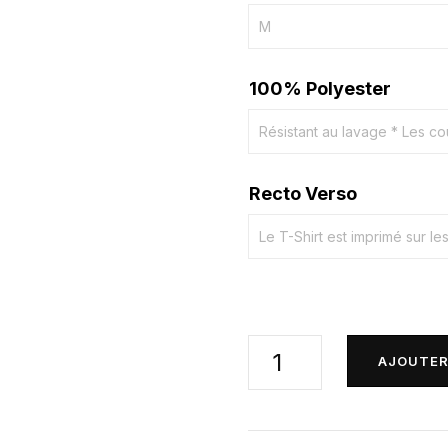
100% Polyester
Recto Verso
quantité
AJOUTER
de
T-
shirt