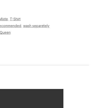
Mixte
,
T-Shirt
ecommended
,
wash separetely
oQueen